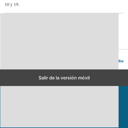
10 y 19.
Categorías:
Plazas
Berna. Guía de viajes y turismo.
Volver arriba
Salir de la versión móvil