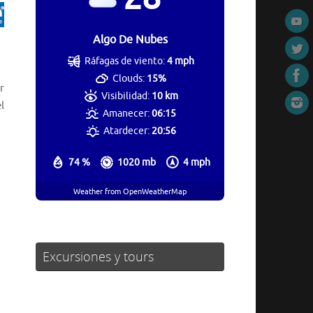
Algo De Nubes
Ráfagas de viento:
4 mph
Clouds:
15%
r
Visibilidad:
10 km
l
Amanecer:
06:15
Atardecer:
20:56
74 %
1020 mb
4 mph
Weather from OpenWeatherMap
Excursiones y tours