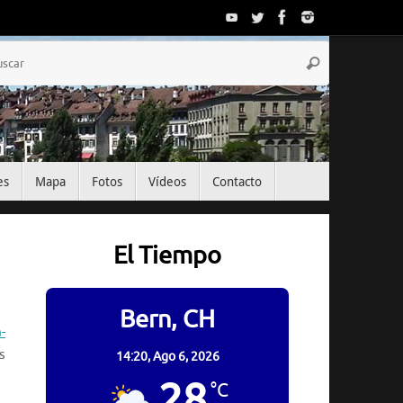
Búsqueda
Buscar
para:
es
Mapa
Fotos
Vídeos
Contacto
El Tiempo
Bern, CH
-
s
14:20,
Ago 6, 2026
28
°C