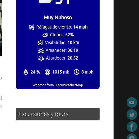
Muy Nuboso
Ráfagas de viento:
14 mph
Clouds:
52%
Visibilidad:
10 km
Amanecer:
06:19
Atardecer:
20:52
24 %
1015 mb
8 mph
a
Weather from OpenWeatherMap
l
n
Excursiones y tours