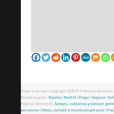
Viajar es lo mío. Copyright 2026 © Todos los derechos
Nuestras guías:
Basilea
|
Madrid
|
Praga
|
Segovia
|
Avi
Páginas de interés:
Amigos, contactos y conocer gent
personnes
|
Amici, contatti e incontrare persone
|
Freu