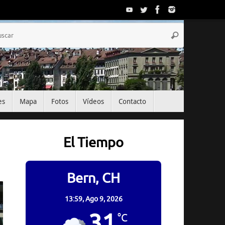
Búsqueda
Buscar
para:
es
Mapa
Fotos
Vídeos
Contacto
El Tiempo
Bern, CH
13:59,
Ago 9, 2026
31
°C