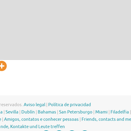
 reservados.
Aviso legal
|
Política de privacidad
la
|
Sevilla
|
Dublín
|
Bahamas
|
San Petersburgo
|
Miami
|
Filadelfia
e
|
Amigos, contatos e conhecer pessoas
|
Friends, contacts and m
nde, Kontakte und Leute treffen