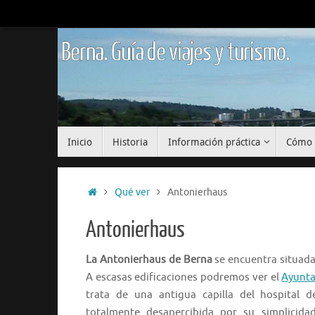
Saltar
al
contenido
Berna. Guía de viajes y turismo.
Saltar
Inicio
Historia
Información práctica
Cómo 
al
contenido
Inicio
Qué ver
Antonierhaus
Antonierhaus
La Antonierhaus de Berna
se encuentra situada
A escasas edificaciones podremos ver el
Ayunta
trata de una antigua capilla del hospital 
totalmente desapercibida por su simplicida