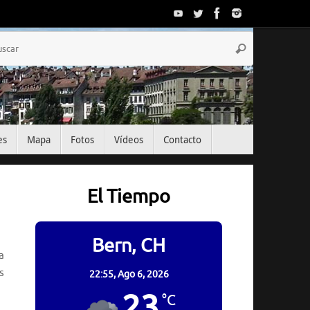
Búsqueda
Buscar
para:
es
Mapa
Fotos
Vídeos
Contacto
El Tiempo
Bern, CH
a
s
22:55,
Ago 6, 2026
23
°C