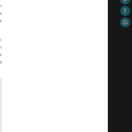
n
a
s
n
n
s
a