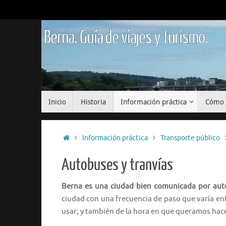
Saltar
al
contenido
Berna. Guía de viajes y turismo.
Saltar
Inicio
Historia
Información práctica
Cómo 
al
contenido
Inicio
Información práctica
Transporte público
Autobuses y tranvías
Berna es una ciudad bien comunicada por auto
ciudad con una frecuencia de paso que varía ent
usar; y también de la hora en que queramos hace