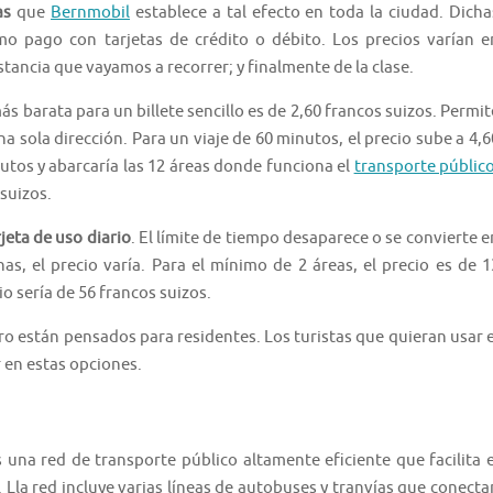
as
que
Bernmobil
establece a tal efecto en toda la ciudad. Dicha
o pago con tarjetas de crédito o débito. Los precios varían e
istancia que vayamos a recorrer; y finalmente de la clase.
más barata para un billete sencillo es de 2,60 francos suizos. Permit
 sola dirección. Para un viaje de 60 minutos, el precio sube a 4,6
utos y abarcaría las 12 áreas donde funciona el
transporte públic
 suizos.
eta de uso diario
. El límite de tiempo desaparece o se convierte e
, el precio varía. Para el mínimo de 2 áreas, el precio es de 1
cio sería de 56 francos suizos.
o están pensados para residentes. Los turistas que quieran usar e
 en estas opciones.
 una red de transporte público altamente eficiente que facilita e
 Lla red incluye varias líneas de autobuses y tranvías que conecta