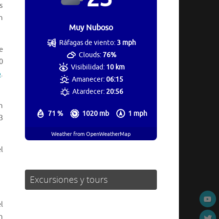
s
n
Muy Nuboso
Ráfagas de viento:
3 mph
e
Clouds:
76%
0
Visibilidad:
10 km
o
.
Amanecer:
06:15
Atardecer:
20:56
n
71 %
1020 mb
1 mph
3
Weather from OpenWeatherMap
l
Excursiones y tours
l
n