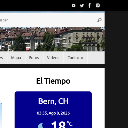
Búsqueda
Buscar
para:
es
Mapa
Fotos
Vídeos
Contacto
El Tiempo
Bern, CH
03:35,
Ago 8, 2026
18
°C