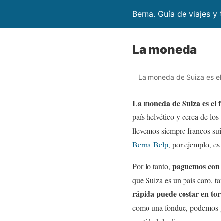
Berna. Guía de viajes y 
La moneda
La moneda de Suiza es el 
La moneda de Suiza es el f
país helvético y cerca de lo
llevemos siempre francos su
Berna-Belp
, por ejemplo, e
paguemos con f
Por lo tanto,
que Suiza es un país caro, t
rápida puede costar en tor
como una fondue, podemos ga